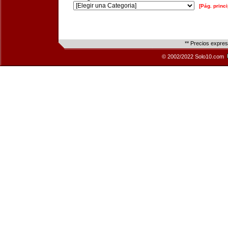
[Pág. princi
** Precios expre
© 2002/2022 Solo10.com