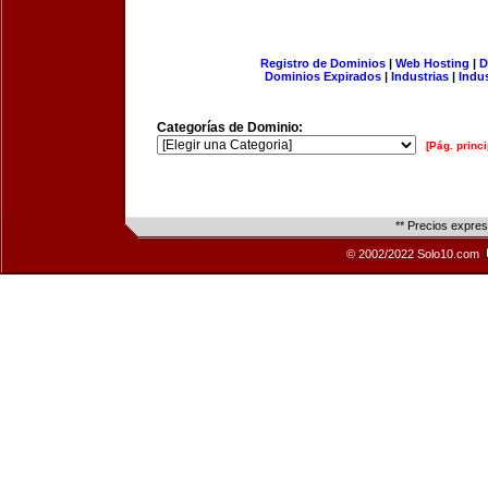
Registro de Dominios
|
Web Hosting
|
D
Dominios Expirados
|
Industrias
|
Indu
Categorías de Dominio:
[Pág. princi
** Precios expre
© 2002/2022 Solo10.com