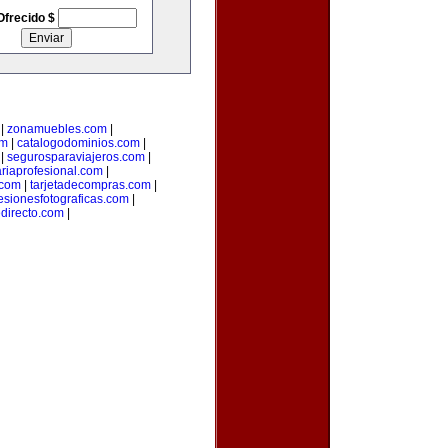
Ofrecido $
|
zonamuebles.com
|
om
|
catalogodominios.com
|
|
segurosparaviajeros.com
|
ariaprofesional.com
|
.com
|
tarjetadecompras.com
|
esionesfotograficas.com
|
edirecto.com
|