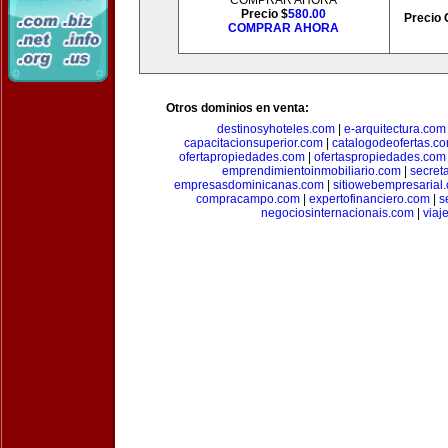
COMPRAR AHORA
Precio $
580.00
Precio 
COMPRAR AHORA
Otros dominios en venta:
destinosyhoteles.com
|
e-arquitectura.com
capacitacionsuperior.com
|
catalogodeofertas.c
ofertapropiedades.com
|
ofertaspropiedades.com
emprendimientoinmobiliario.com
|
secret
empresasdominicanas.com
|
sitiowebempresarial
compracampo.com
|
expertofinanciero.com
|
s
negociosinternacionais.com
|
viaj