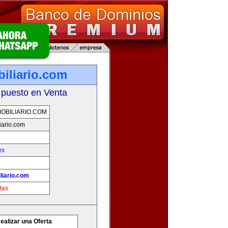
iliario.com
 puesto en Venta
OBILIARIO.COM
iario.com
es
liario.com
tas
ealizar una Oferta