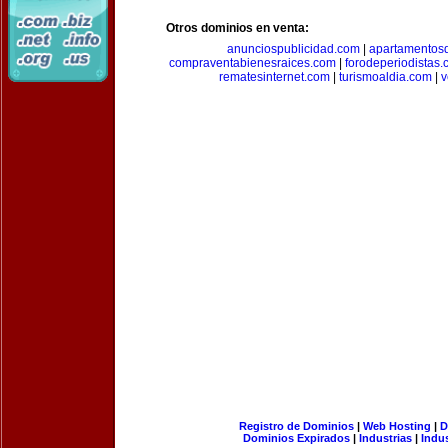
Otros dominios en venta:
anunciospublicidad.com
|
apartamentos
compraventabienesraices.com
|
forodeperiodistas
rematesinternet.com
|
turismoaldia.com
|
v
Registro de Dominios
|
Web Hosting
|
D
Dominios Expirados
|
Industrias
|
Indu