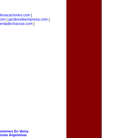
devacaciones.com
|
.com
|
gestiondeempresa.com
|
entadechacras.com
|
ominios En Venta
strias Argentinas