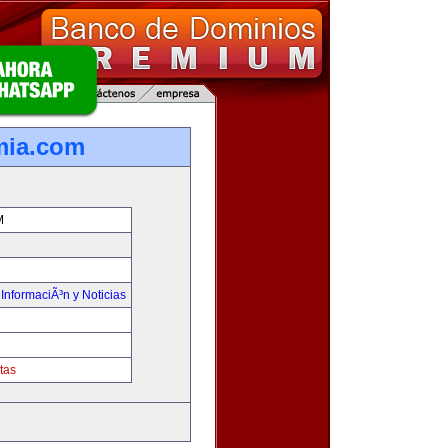
mia.com
M
,
InformaciÃ³n y Noticias
tas