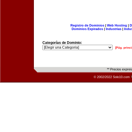
Registro de Dominios
|
Web Hosting
|
D
Dominios Expirados
|
Industrias
|
Indu
Categorías de Dominio:
[Pág. princi
** Precios expre
© 2002/2022 Solo10.com